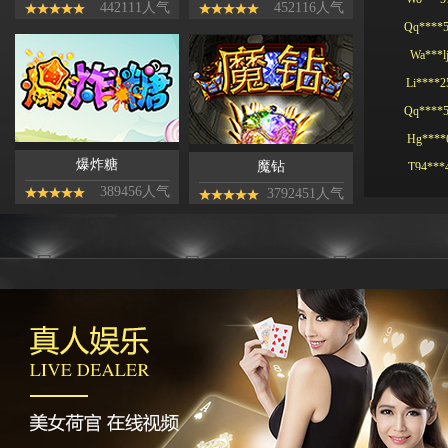
Qq****
442111人气
452116人气
Wa***l
Li****2
Qq****
Hg****
T94***
爆炸糖
魔钻
Yu***9
389456人气
3792451人气
Kj****5
Bb***4
Gs***4
Yh****
Kg****
Ying**1
Hg****
Qq****
tu****5