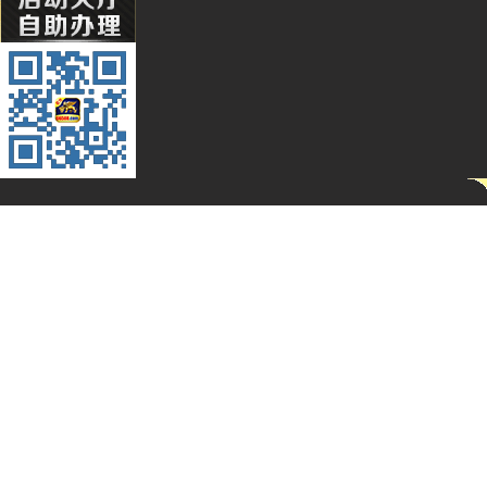
Wa***l
Li****2
Qq****
Hg****
T94***
Yu***9
Kj****5
Bb***4
Gs***4
Yh****