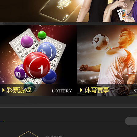
Lhs****
Hyl****
Kg****
Gda***
Wo***5
Qq****
Wa***l
Li****2
Qq****
Hg****
T94***
Yu***9
Kj****5
Bb***4
Gs***4
Yh****