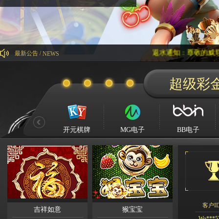
返水通知：尊敬的威尼斯人会员您好，
最新公告 /
NEWS
超级彩
Kg****
Ying**1
Hg****
Qq****
开元棋牌
MG电子
BB电子
tu****5
Lhs****
Hyl****
Kg****
Gda***
Wo***5
客户I
吉祥如意
猴宝宝