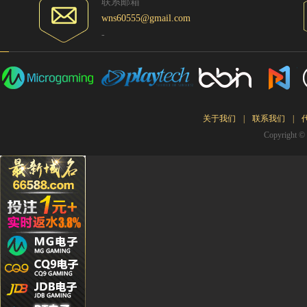
Kg****
联系邮箱
wns60555@gmail.com
Ying**1
-
Hg****
Qq****
tu****5
Lhs****
Hyl****
关于我们
|
联系我们
|
Kg****
Copyrigh
Gda***
Wo***5
Qq****
Wa***l
Li****2
Qq****
Hg****
T94***