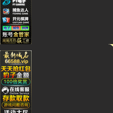
Yu***9
Kj****5
Bb***4
Gs***4
Yh****
Kg****
Ying**1
Hg****
Qq****
tu****5
Lhs****
Hyl****
Kg****
Gda***
Wo***5
Qq****